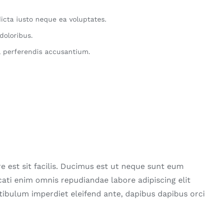
icta iusto neque ea voluptates.
doloribus.
 perferendis accusantium.
e est sit facilis. Ducimus est ut neque sunt eum
ati enim omnis repudiandae labore adipiscing elit
stibulum imperdiet eleifend ante, dapibus dapibus orci