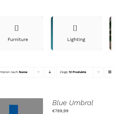
Furniture
Lighting
rtieren nach
Name
Zeige
12 Produkte
Blue Umbral
€
789,99