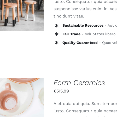
iusto. Consequatur quia occaec
/
QUICK VIEW
suspendisse varius enim in. Ve
tincidunt vitae.
Sustainable Resources
- Aut d
Fair Trade
- Voluptates libero 
Quality Guaranteed
- Quas vel
Form Ceramics
€
515,99
A et quia qui quia. Sunt tempor
N DEN WARENKORB
iusto. Consequatur quia occaec
/
QUICK VIEW