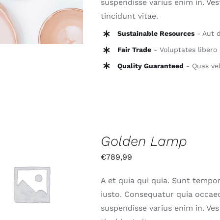
suspendisse varius enim in. Ve
tincidunt vitae.
Sustainable Resources
- Aut d
Fair Trade
- Voluptates libero 
Quality Guaranteed
- Quas vel
Golden Lamp
€
789,99
A et quia qui quia. Sunt tempor
N DEN WARENKORB
/
QUICK VIEW
iusto. Consequatur quia occaec
suspendisse varius enim in. Ve