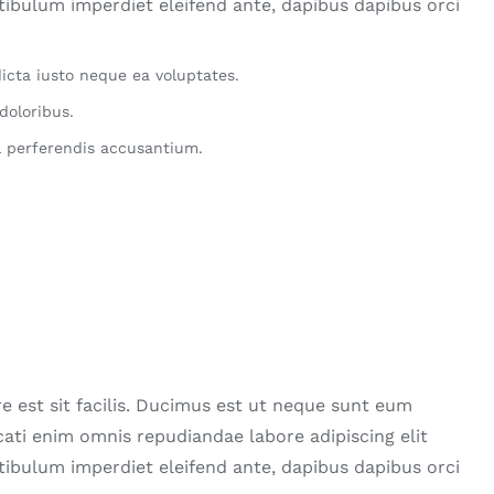
stibulum imperdiet eleifend ante, dapibus dapibus orci
icta iusto neque ea voluptates.
doloribus.
 perferendis accusantium.
e est sit facilis. Ducimus est ut neque sunt eum
ati enim omnis repudiandae labore adipiscing elit
stibulum imperdiet eleifend ante, dapibus dapibus orci