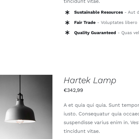
tincidunt vitae.
Sustainable Resources
- Aut d
Fair Trade
- Voluptates libero 
Quality Guaranteed
- Quas vel
Hartek Lamp
€
342,99
A et quia qui quia. Sunt tempor
N DEN WARENKORB
iusto. Consequatur quia occaec
/
QUICK VIEW
suspendisse varius enim in. Ve
tincidunt vitae.