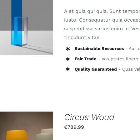
A et quia qui quia. Sunt tempor
N DEN WARENKORB
iusto. Consequatur quia occaec
/
QUICK VIEW
suspendisse varius enim in. Ve
tincidunt vitae.
Sustainable Resources
- Aut d
Fair Trade
- Voluptates libero 
Quality Guaranteed
- Quas vel
Circus Woud
€
789,99