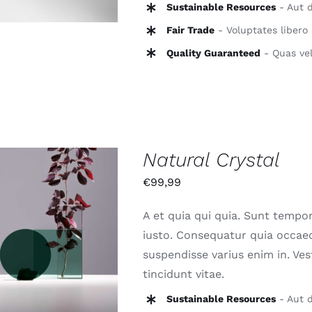
Sustainable Resources
- Aut d
Fair Trade
- Voluptates libero 
Quality Guaranteed
- Quas vel
Natural Crystal
€
99,99
A et quia qui quia. Sunt tempor
N DEN WARENKORB
iusto. Consequatur quia occaec
/
QUICK VIEW
suspendisse varius enim in. Ve
tincidunt vitae.
Sustainable Resources
- Aut d