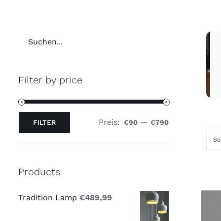
Filter by price
Preis:
—
FILTER
€90
€790
Min.
Max.
So
Preis
Preis
Products
Tradition Lamp
€
489,99