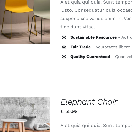
A et quia qui quia. Sunt tempor
N DEN WARENKORB
iusto. Consequatur quia occaec
/
QUICK VIEW
suspendisse varius enim in. Ve
tincidunt vitae.
Sustainable Resources
- Aut d
Fair Trade
- Voluptates libero 
Quality Guaranteed
- Quas vel
Elephant Chair
€
155,99
A et quia qui quia. Sunt tempor
N DEN WARENKORB