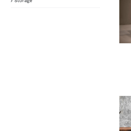
Storage
I
I