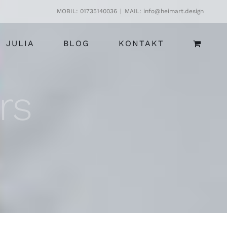
MOBIL: 01735140036
|
MAIL: info@heimart.design
JULIA
BLOG
KONTAKT
rs