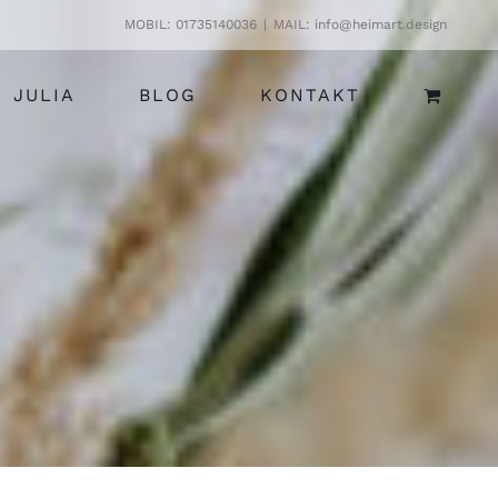
MOBIL: 01735140036
|
MAIL: info@heimart.design
JULIA
BLOG
KONTAKT