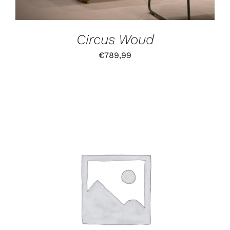
Circus Woud
€
789,99
IN DEN WARENKORB
/
DETAILS