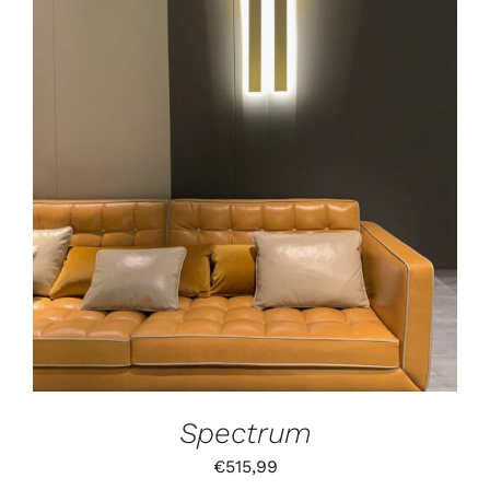
IN DEN WARENKORB
/
DETAILS
Spectrum
€
515,99