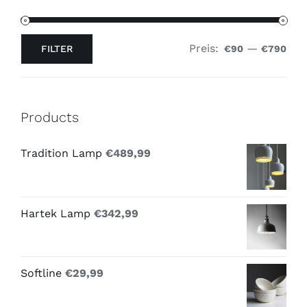
Preis:
—
FILTER
€90
€790
Min.
Max.
Preis
Preis
Products
Tradition Lamp
€
489,99
Hartek Lamp
€
342,99
Softline
€
29,99