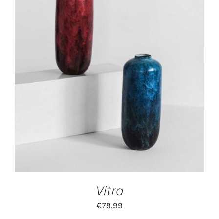
IN DEN WARENKORB
/
DETAILS
Vitra
€
79,99