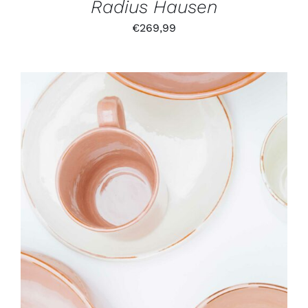
Radius Hausen
€
269,99
IN DEN WARENKORB
/
DETAILS