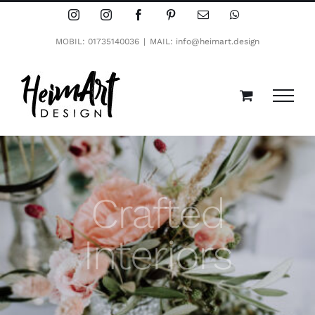
Zum
Instagram
Instagram
Facebook
Pinterest
E-
WhatsApp
Mail
Inhalt
MOBIL: 01735140036
|
MAIL: info@heimart.design
springen
Crafted
Interiors