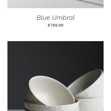
Blue Umbral
€
789,99
IN DEN WARENKORB
/
DETAILS