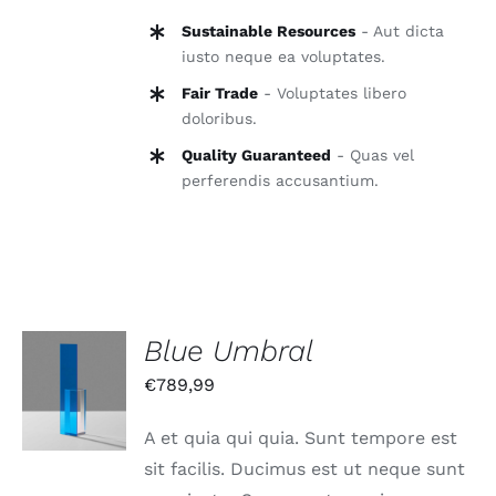
Sustainable Resources
- Aut dicta
iusto neque ea voluptates.
Fair Trade
- Voluptates libero
doloribus.
Quality Guaranteed
- Quas vel
perferendis accusantium.
Blue Umbral
IN DEN
€
789,99
WARENKORB
/
DETAILS
A et quia qui quia. Sunt tempore est
sit facilis. Ducimus est ut neque sunt