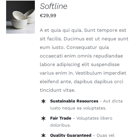
Softline
IN DEN
€
29,99
WARENKORB
/
DETAILS
A et quia qui quia. Sunt tempore est
sit facilis. Ducimus est ut neque sunt
eum iusto. Consequatur quia
occaecati enim omnis repudiandae
labore adipiscing elit suspendisse
varius enim in. Vestibulum imperdiet
eleifend ante, dapibus dapibus orci
tincidunt vitae.
Sustainable Resources
- Aut dicta
iusto neque ea voluptates.
Fair Trade
- Voluptates libero
doloribus.
Quality Guaranteed
- Quas vel