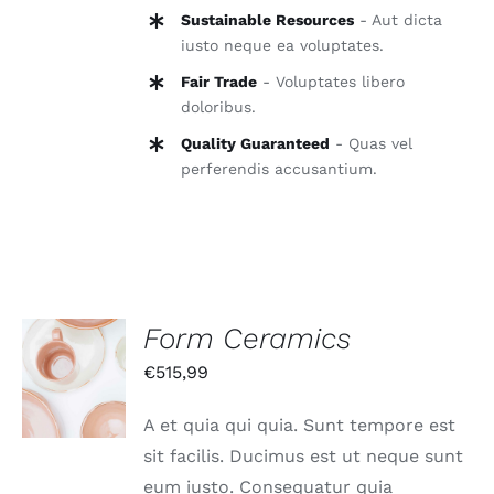
Sustainable Resources
- Aut dicta
iusto neque ea voluptates.
Fair Trade
- Voluptates libero
doloribus.
Quality Guaranteed
- Quas vel
perferendis accusantium.
Form Ceramics
IN DEN
€
515,99
WARENKORB
/
DETAILS
A et quia qui quia. Sunt tempore est
sit facilis. Ducimus est ut neque sunt
eum iusto. Consequatur quia