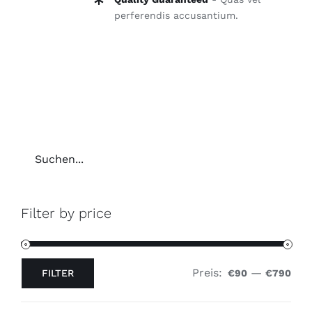
perferendis accusantium.
Filter by price
Preis:
—
FILTER
€90
€790
Min.
Max.
Preis
Preis