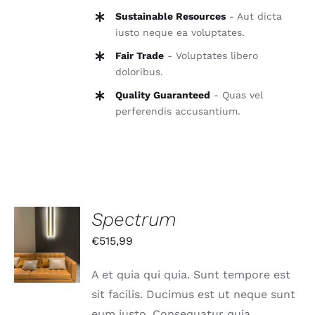
Sustainable Resources
- Aut dicta
iusto neque ea voluptates.
Fair Trade
- Voluptates libero
doloribus.
Quality Guaranteed
- Quas vel
perferendis accusantium.
Spectrum
IN DEN
€
515,99
WARENKORB
/
DETAILS
A et quia qui quia. Sunt tempore est
sit facilis. Ducimus est ut neque sunt
eum iusto. Consequatur quia