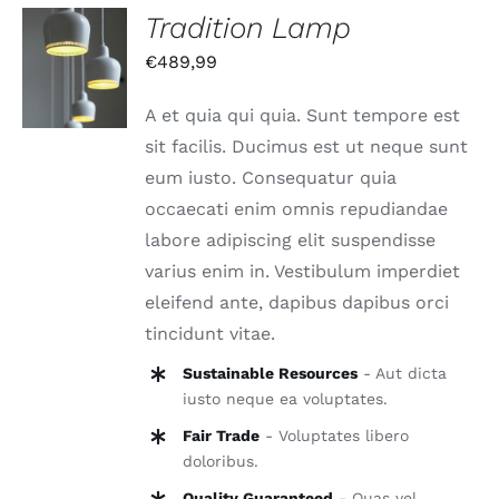
Tradition Lamp
IN DEN
€
489,99
WARENKORB
/
DETAILS
A et quia qui quia. Sunt tempore est
sit facilis. Ducimus est ut neque sunt
eum iusto. Consequatur quia
occaecati enim omnis repudiandae
labore adipiscing elit suspendisse
varius enim in. Vestibulum imperdiet
eleifend ante, dapibus dapibus orci
tincidunt vitae.
Sustainable Resources
- Aut dicta
iusto neque ea voluptates.
Fair Trade
- Voluptates libero
doloribus.
Quality Guaranteed
- Quas vel