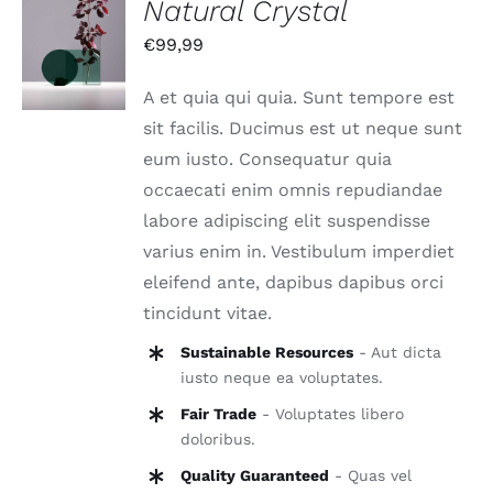
Natural Crystal
IN DEN
€
99,99
WARENKORB
/
DETAILS
A et quia qui quia. Sunt tempore est
sit facilis. Ducimus est ut neque sunt
eum iusto. Consequatur quia
occaecati enim omnis repudiandae
labore adipiscing elit suspendisse
varius enim in. Vestibulum imperdiet
eleifend ante, dapibus dapibus orci
tincidunt vitae.
Sustainable Resources
- Aut dicta
iusto neque ea voluptates.
Fair Trade
- Voluptates libero
doloribus.
Quality Guaranteed
- Quas vel