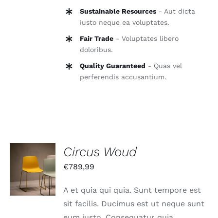
Sustainable Resources
- Aut dicta
iusto neque ea voluptates.
Fair Trade
- Voluptates libero
doloribus.
Quality Guaranteed
- Quas vel
perferendis accusantium.
Circus Woud
IN DEN
€
789,99
WARENKORB
/
DETAILS
A et quia qui quia. Sunt tempore est
sit facilis. Ducimus est ut neque sunt
eum iusto. Consequatur quia