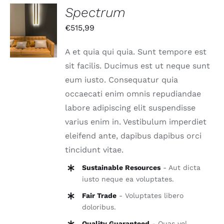
Spectrum
IN DEN
€
515,99
WARENKORB
/
DETAILS
A et quia qui quia. Sunt tempore est
sit facilis. Ducimus est ut neque sunt
eum iusto. Consequatur quia
occaecati enim omnis repudiandae
labore adipiscing elit suspendisse
varius enim in. Vestibulum imperdiet
eleifend ante, dapibus dapibus orci
tincidunt vitae.
Sustainable Resources
- Aut dicta
iusto neque ea voluptates.
Fair Trade
- Voluptates libero
doloribus.
Quality Guaranteed
- Quas vel