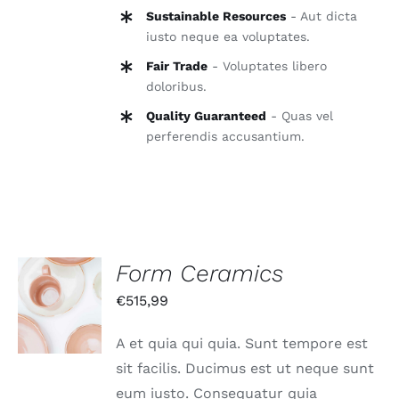
Sustainable Resources
- Aut dicta
iusto neque ea voluptates.
Fair Trade
- Voluptates libero
doloribus.
Quality Guaranteed
- Quas vel
perferendis accusantium.
Form Ceramics
IN DEN
€
515,99
WARENKORB
/
DETAILS
A et quia qui quia. Sunt tempore est
sit facilis. Ducimus est ut neque sunt
eum iusto. Consequatur quia