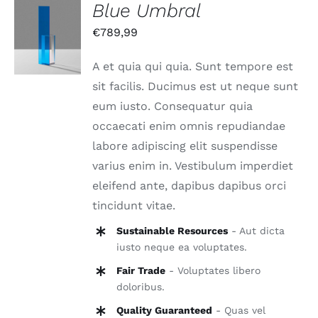
Blue Umbral
IN DEN
€
789,99
WARENKORB
/
DETAILS
A et quia qui quia. Sunt tempore est
sit facilis. Ducimus est ut neque sunt
eum iusto. Consequatur quia
occaecati enim omnis repudiandae
labore adipiscing elit suspendisse
varius enim in. Vestibulum imperdiet
eleifend ante, dapibus dapibus orci
tincidunt vitae.
Sustainable Resources
- Aut dicta
iusto neque ea voluptates.
Fair Trade
- Voluptates libero
doloribus.
Quality Guaranteed
- Quas vel