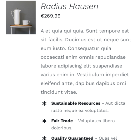
Radius Hausen
IN DEN
€
269,99
WARENKORB
/
DETAILS
A et quia qui quia. Sunt tempore est
sit facilis. Ducimus est ut neque sunt
eum iusto. Consequatur quia
occaecati enim omnis repudiandae
labore adipiscing elit suspendisse
varius enim in. Vestibulum imperdiet
eleifend ante, dapibus dapibus orci
tincidunt vitae.
Sustainable Resources
- Aut dicta
iusto neque ea voluptates.
Fair Trade
- Voluptates libero
doloribus.
Quality Guaranteed
- Quas vel