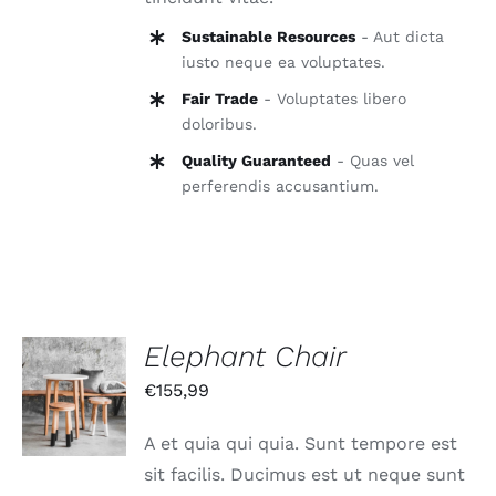
Sustainable Resources
- Aut dicta
iusto neque ea voluptates.
Fair Trade
- Voluptates libero
doloribus.
Quality Guaranteed
- Quas vel
perferendis accusantium.
Elephant Chair
IN DEN
€
155,99
WARENKORB
/
DETAILS
A et quia qui quia. Sunt tempore est
sit facilis. Ducimus est ut neque sunt