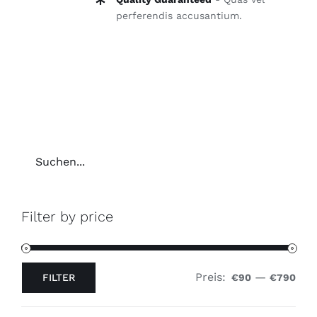
perferendis accusantium.
Filter by price
Preis:
—
FILTER
€90
€790
Min.
Max.
Preis
Preis