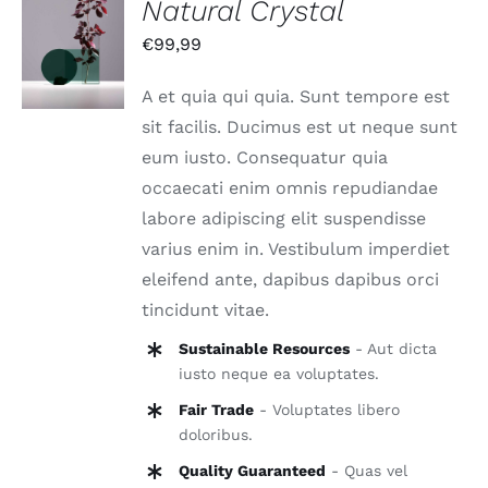
Natural Crystal
IN DEN
€
99,99
WARENKORB
/
DETAILS
A et quia qui quia. Sunt tempore est
sit facilis. Ducimus est ut neque sunt
eum iusto. Consequatur quia
occaecati enim omnis repudiandae
labore adipiscing elit suspendisse
varius enim in. Vestibulum imperdiet
eleifend ante, dapibus dapibus orci
tincidunt vitae.
Sustainable Resources
- Aut dicta
iusto neque ea voluptates.
Fair Trade
- Voluptates libero
doloribus.
Quality Guaranteed
- Quas vel