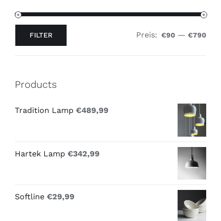
Preis:
—
FILTER
€90
€790
Min.
Max.
Preis
Preis
Products
Tradition Lamp
€
489,99
Hartek Lamp
€
342,99
Softline
€
29,99