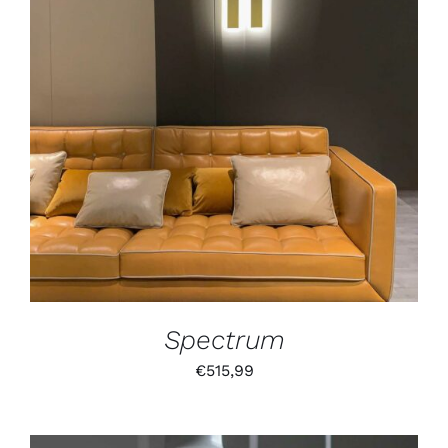
IN DEN WARENKORB
/
DETAILS
Spectrum
€
515,99