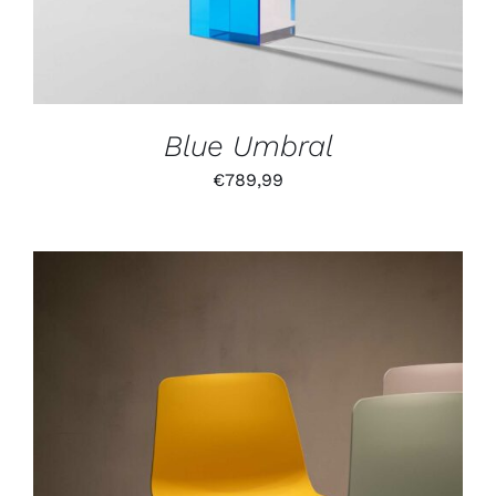
Blue Umbral
€
789,99
IN DEN WARENKORB
/