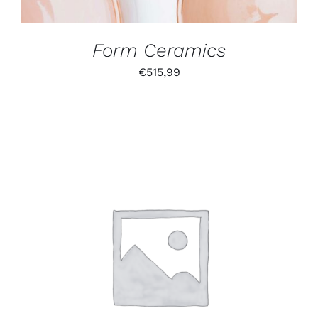
Form Ceramics
€
515,99
IN DEN WARENKORB
/
DETAILS