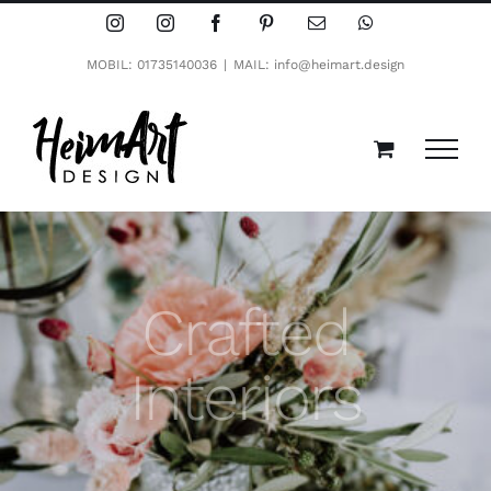
Zum
Instagram
Instagram
Facebook
Pinterest
E-
WhatsApp
Mail
Inhalt
MOBIL: 01735140036
|
MAIL: info@heimart.design
springen
Crafted
Interiors